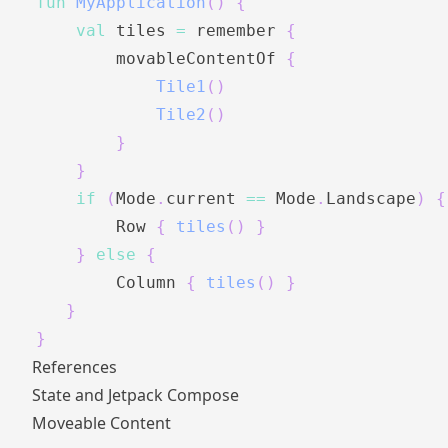
fun
MyApplication
(
)
{
val
 tiles 
=
 remember 
{
        movableContentOf 
{
Tile1
(
)
Tile2
(
)
}
}
if
(
Mode
.
current 
==
 Mode
.
Landscape
)
{
        Row 
{
tiles
(
)
}
}
else
{
        Column 
{
tiles
(
)
}
}
}
References
State and Jetpack Compose
Moveable Content