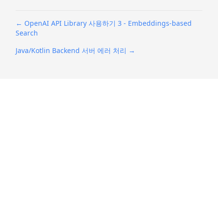
←
OpenAI API Library 사용하기 3 - Embeddings-based
Search
Java/Kotlin Backend 서버 에러 처리
→