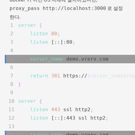
로 설정
proxy_pass http://localhost:3000
한다.
server
{
listen
80
;
listen
 [::]:80
;
server_name
 demo.vrerv.com
;
return
301
 https://
$server_name
$re
}
server
{
listen
443
 ssl http2
;
listen
 [::]:443 ssl http2
;
server_name
 demo.vrerv.com
;