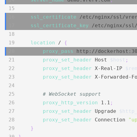
ssl_certificate
 /etc/nginx/ssl/vre
ssl_certificate_key
 /etc/nginx/ssl
location
 /
{
proxy_pass
 http://dockerhost:3
proxy_set_header
 Host 
$host
;
proxy_set_header
 X-Real-IP 
$re
proxy_set_header
 X-Forwarded-F
# WebSocket support
proxy_http_version
 1.1
;
proxy_set_header
 Upgrade 
$http
proxy_set_header
 Connection 
"u
}
}